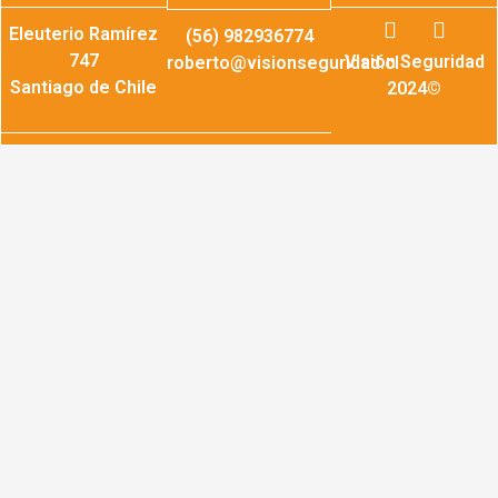
I
F
Eleuterio Ramírez
(56) 982936774
n
a
s
c
747
Visión Seguridad
roberto@visionseguridad.cl
t
e
Santiago de Chile
2024©
a
b
g
o
r
o
a
k
m
-
f