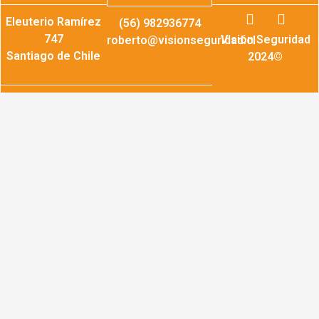
I
F
Eleuterio Ramírez
(56) 982936774
n
a
s
c
747
Visión Seguridad
roberto@visionseguridad.cl
t
e
Santiago de Chile
2024©
a
b
g
o
r
o
a
k
m
-
f