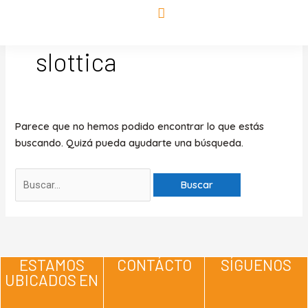
por:
Ir
al
contenido
slottica
Parece que no hemos podido encontrar lo que estás
buscando. Quizá pueda ayudarte una búsqueda.
ESTAMOS
CONTÁCTO
SÍGUENOS
UBICADOS EN